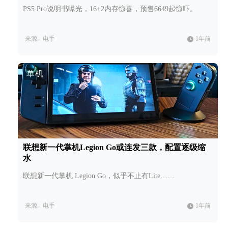
PS5 Pro说明书曝光，16+2内存惊喜，预售6649起惊吓。
来源:
电手
1年前
单机
联想新一代掌机Legion Go或连发三款，配置逐级缩
水
联想新一代掌机 Legion Go，似乎不止有Lite……
来源:
电手
1年前