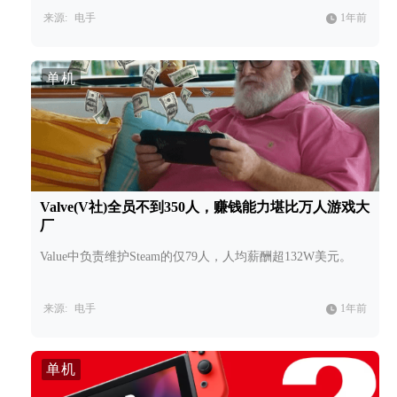
来源:
电手
1年前
单机
Valve(V社)全员不到350人，赚钱能力堪比万人游戏大
厂
Value中负责维护Steam的仅79人，人均薪酬超132W美元。
来源:
电手
1年前
单机