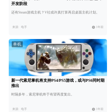
开发阶段
还有Steam游戏主机？V社或许真打算再启桌面主机计划。
来源:
电手
1年前
单机
新一代索尼掌机将支持PS4/PS5游戏，或与PS6同时期
推出
时隔多年，索尼掌机终于有望再度复出。
来源:
电手
1年前