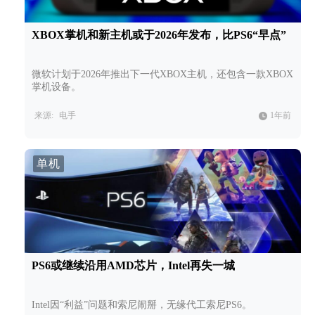
XBOX掌机和新主机或于2026年发布，比PS6“早点”
微软计划于2026年推出下一代XBOX主机，还包含一款XBOX
掌机设备。
来源:
电手
1年前
单机
PS6或继续沿用AMD芯片，Intel再失一城
Intel因“利益”问题和索尼闹掰，无缘代工索尼PS6。