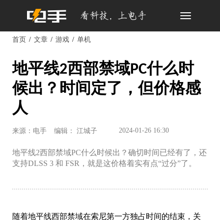
Toggle
navigation
首页
文章
游戏
单机
地平线2西部禁域PC什么时
候出？时间定了，但价格感
人
2024-01-26 16:30
来源：电手
编辑： 江城子
地平线2西部禁域PC什么时候出？确切时间已经有了，还
支持DLSS 3 和 FSR，就是这价格着实有点“过分”了。
随着地平线西部禁域在索尼第一方独占时间的结束，关