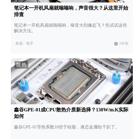
笔记本一开机风扇就嗡嗡响，声音很大？从这里开始
排查
笔记本一开机风扇就嗡嗡响，噪音大到像起飞？先试试这些
解决方法。
来源:
电手
1年前
散热
鑫谷GPE-01成CPU散热介质新选择？130W/m.K实际
如何
鑫谷GPE-01导热系数10倍于硅脂，液态金属给干趴了。