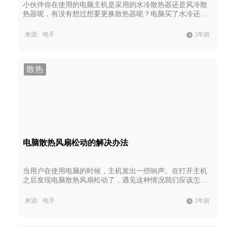
小伙伴你在使用的电脑主机是采用的水冷散热器还是风冷散
热器呢，有没有想过想要更换散热器呢？电脑买了水冷还用
买风扇吗？本文就为大家总结了电脑水冷与风冷的区别以及
是否需要同时使用两种散热器。
来源:
电手
2年前
散热
电脑散热风扇松动的解决办法
当用户在使用电脑的时候，主机发出一些响声。在打开主机
之后发现电脑散热风扇松动了，遇见这种情况我们应该怎么
办呢？本文为大家总结了解决电脑散热风扇松动的办法。
来源:
电手
2年前