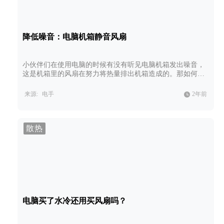
降低噪音：电脑机箱静音风扇
小伙伴们在使用电脑的时候有没有听见电脑机箱发出噪音，
这是机箱里的风扇在努力将热量排出机箱造成的。那如何在
保证热量能顺利排出机箱并且没有太大的噪音呢？电脑机箱
静音风扇会帮助你。
来源:
电手
2年前
散热
电脑买了水冷还用买风扇吗？