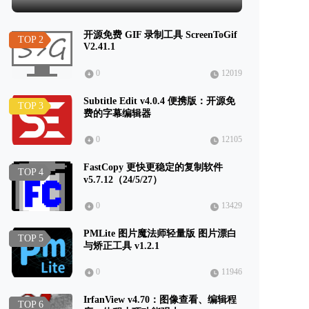
开源免费 GIF 录制工具 ScreenToGif
TOP 2
V2.41.1
0
12019
Subtitle Edit v4.0.4 便携版：开源免
TOP 3
费的字幕编辑器
0
12105
FastCopy 更快更稳定的复制软件
TOP 4
v5.7.12（24/5/27）
0
13429
PMLite 图片魔法师轻量版 图片漂白
TOP 5
与矫正工具 v1.2.1
0
11946
IrfanView v4.70：图像查看、编辑程
TOP 6