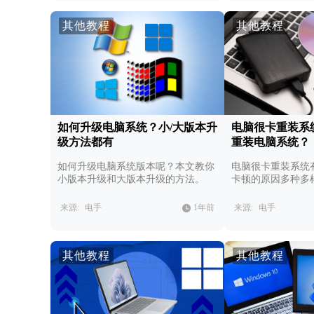
其他教程
其他教程
如何升级电脑系统？小/大版本升
电脑很卡重装系
级方法都有
重装电脑系统？
如何升级电脑系统版本呢？本文教你
电脑很卡重装系统
小版本升级和大版本升级的方法。
卡顿的原因多种多
过冲电脑系统解决
来源:
电手
1年前
来源:
电手
其他教程
其他教程