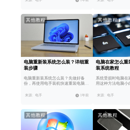
来源:
电手
1年前
来源:
电手
其他教程
其他教程
电脑重新装系统怎么装？详细重
电脑在家怎么重
装步骤
装系统教程
电脑重新装系统怎么装？先做好备
系统受损时电脑在
份，再使用电手装机快速重装电脑系
用这种方法电脑小
统。
电脑系统。
来源:
电手
1年前
来源:
电手
其他教程
其他教程