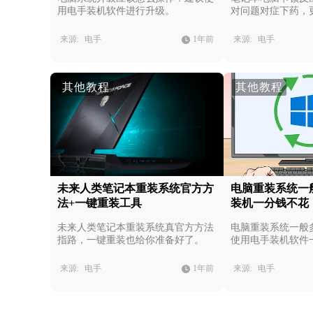
用电手装机软件进行升级。
对问题对症下药，
件。
来源:
电手
1年前
来源:
电手
其他教程
其他教程
未来人类笔记本重装系统官方方
电脑重装系统一
法+一键重装工具
装机一分钱不花
未来人类笔记本重装系统真官方方法
电脑重装系统一般
指路，一键重装也给你准备好了。
使用电手装机软件
来源:
电手
1年前
来源:
电手