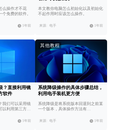
怎么操作才不花
本文教你电脑怎么初始化以及初始化
一个免费的软件。
不起作用时应该怎么操作。
1年前
来源:
电手
1年前
其他教程
级？直接利用镜
系统降级操作的具体步骤总结，
方软件
利用电手装机更方便
？我们可以采用镜
系统降级是将系统版本回退到之前某
可以利用第三方重
一个版本，具体操作方法有…
1年前
来源:
电手
1年前