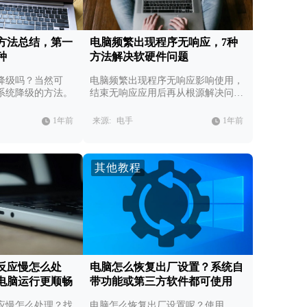
方法总结，第一
电脑频繁出现程序无响应，7种
种
方法解决软硬件问题
降级吗？当然可
电脑频繁出现程序无响应影响使用，
系统降级的方法。
结束无响应应用后再从根源解决问
题。
1年前
来源:
电手
1年前
其他教程
反应慢怎么处
电脑怎么恢复出厂设置？系统自
电脑运行更顺畅
带功能或第三方软件都可使用
应慢怎么处理？找
电脑怎么恢复出厂设置呢？使用