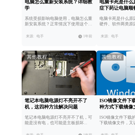
电脑怎么重新安装系统？详细教
电脑卡死是什么
学
症下药让电脑顺
系统受损影响电脑使用，电脑怎么重
电脑卡死是什么原
新安装系统？正常情况下使用这个软
硬件、软件两类原
件只需要简单几步。
可以这样处理。
来源:
电手
1年前
来源:
电手
其他教程
其他教程
笔记本电脑电源灯不亮开不了
ISO镜像文件下
机，这四种方法解决问题
种方式下载镜像
笔记本电脑电源灯不亮开不了机，可
ISO镜像文件下载
能是没有电，也可能是主板损坏...
下载镜像文件，又
件？