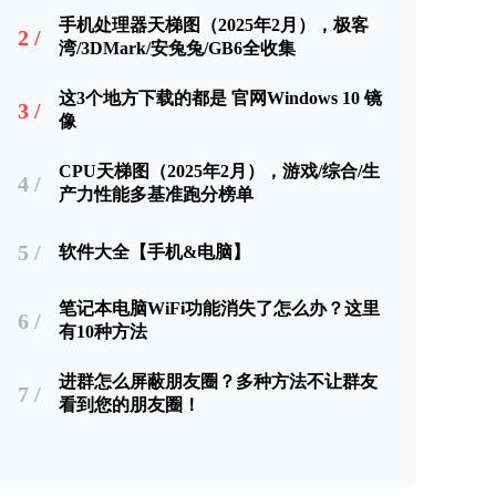
手机处理器天梯图（2025年2月），极客
2 /
湾/3DMark/安兔兔/GB6全收集
这3个地方下载的都是 官网Windows 10 镜
3 /
像
CPU天梯图（2025年2月），游戏/综合/生
4 /
产力性能多基准跑分榜单
5 /
软件大全【手机&电脑】
笔记本电脑WiFi功能消失了怎么办？这里
6 /
有10种方法
进群怎么屏蔽朋友圈？多种方法不让群友
7 /
看到您的朋友圈！