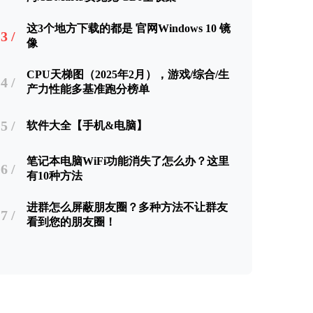
这3个地方下载的都是 官网Windows 10 镜
3 /
像
CPU天梯图（2025年2月），游戏/综合/生
4 /
产力性能多基准跑分榜单
5 /
软件大全【手机&电脑】
笔记本电脑WiFi功能消失了怎么办？这里
6 /
有10种方法
进群怎么屏蔽朋友圈？多种方法不让群友
7 /
看到您的朋友圈！