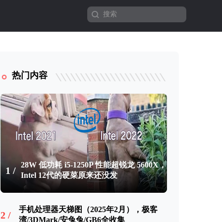
热门内容
28W 低功耗 i5-1250P 性能超锐龙 5600X，
1 /
Intel 12代的硬菜原来还没发
手机处理器天梯图（2025年2月），极客
2 /
湾/3DMark/安兔兔/GB6全收集