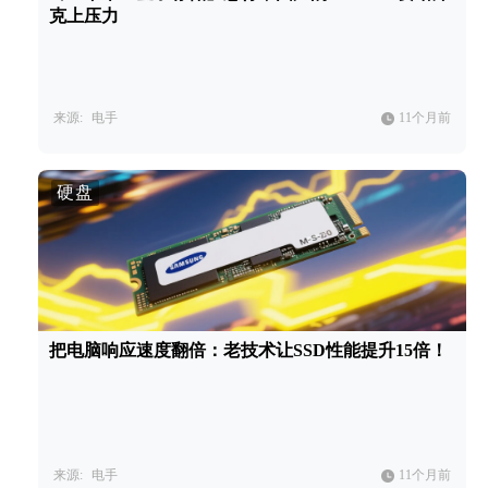
克上压力
来源:
电手
11个月前
硬盘
把电脑响应速度翻倍：老技术让SSD性能提升15倍！
来源:
电手
11个月前