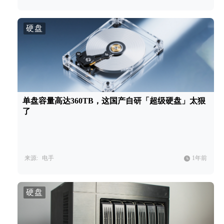
硬盘
单盘容量高达360TB，这国产自研「超级硬盘」太狠
了
来源:
电手
1年前
硬盘