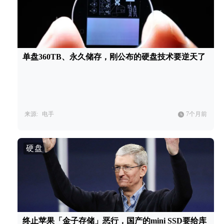
单盘360TB、永久储存，刚公布的硬盘技术要逆天了
来源:
电手
7个月前
硬盘
终止苹果「金子存储」恶行，国产的mini SSD要给库