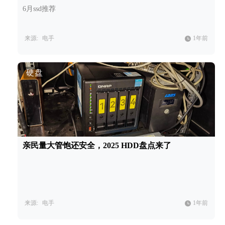
6月ssd推荐
来源:
电手
1年前
硬盘
亲民量大管饱还安全，2025 HDD盘点来了
来源:
电手
1年前