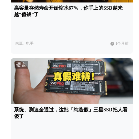
高容量存储寿命开始缩水67%，你手上的SSD越来
越“值钱”了
来源:
电手
1个月前
硬盘
系统、测速全通过，这批「纯造假」三星SSD把人看
傻了