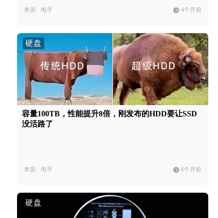
来源:
电手
4个月前
硬盘
容量100TB，性能提升8倍，刚发布的HDD要让SSD
没活路了
来源:
电手
6个月前
硬盘