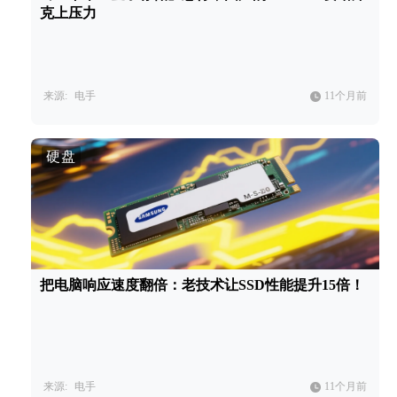
克上压力
来源:
电手
11个月前
硬盘
把电脑响应速度翻倍：老技术让SSD性能提升15倍！
来源:
电手
11个月前