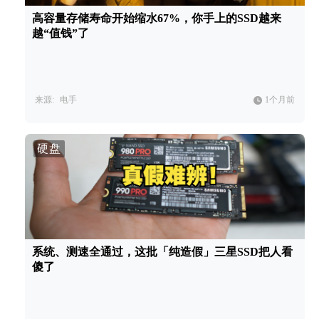
高容量存储寿命开始缩水67%，你手上的SSD越来
越“值钱”了
来源:
电手
1个月前
硬盘
系统、测速全通过，这批「纯造假」三星SSD把人看
傻了