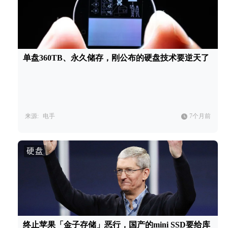
单盘360TB、永久储存，刚公布的硬盘技术要逆天了
来源:
电手
7个月前
硬盘
终止苹果「金子存储」恶行，国产的mini SSD要给库