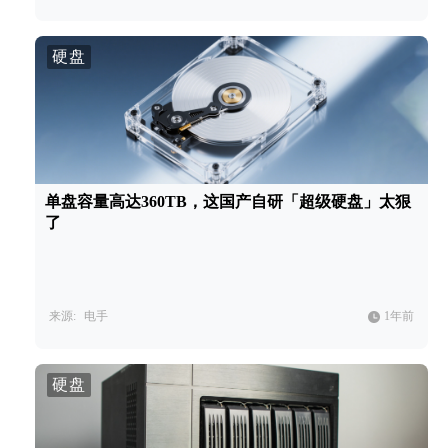
硬盘
单盘容量高达360TB，这国产自研「超级硬盘」太狠
了
来源:
电手
1年前
硬盘