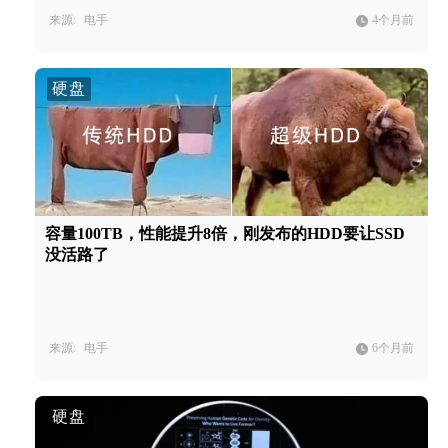
来源:
电手
4个月前
硬盘
容量100TB，性能提升8倍，刚发布的HDD要让SSD
没活路了
来源:
电手
6个月前
硬盘