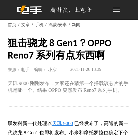
Toggle
navigation
首页
文章
手机
鸿蒙/安卓
新闻
狙击骁龙 8 Gen1？OPPO
Reno7 系列有点东西啊
2021-11-26 13:39
来源：电手
编辑： 小淙
天玑 9000 刚刚发布，大家还在猜第一个搭载该芯片的手
机是哪一个。结果 OPPO 突然发布 Reno7 系列手机。
联发科新一代处理器
天玑 9000
已经发布了，高通的新一
代骁龙 8 Gen1 也即将发布。小米和摩托罗拉也确定下个