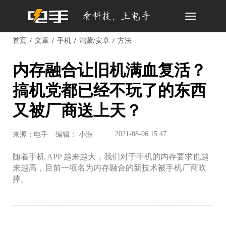
Toggle
navigation
首页
文章
手机
鸿蒙/安卓
方法
内存融合让旧机满血复活？
搞机党都已经不玩了的东西
又被厂商送上天？
2021-08-06 15:47
来源：电手
编辑： 小淙
随着手机 APP 越来越大，我们对于手机的内存要求也越
来越高，目前一项名为内存融合的新技术被手机厂商吹
捧。