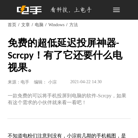
Toggle
navigation
首页
文章
电脑
Windows
方法
免费的超低延迟投屏神器-
Scrcpy！有了它还要什么电
视果。
2021-04-22 14:30
来源：电手
编辑： 小淙
一款免费的可以将手机投屏到电脑的软件-Scrcpy，如果
有这个需求的小伙伴就来看一看吧！
不知道电粉们注意到没有，小淙前几期的手机截图，是