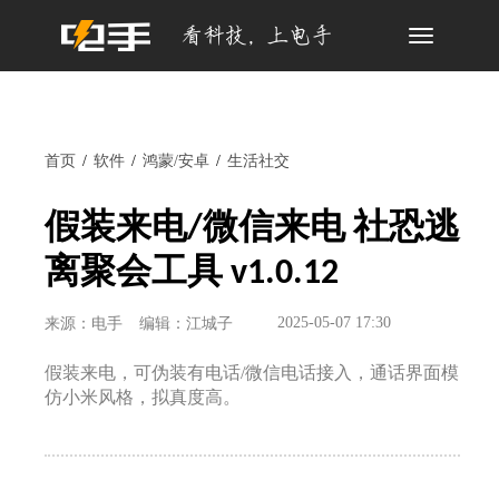
Toggle
navigation
首页
软件
鸿蒙/安卓
生活社交
假装来电/微信来电 社恐逃
离聚会工具 v1.0.12
2025-05-07 17:30
来源：电手
编辑：江城子
假装来电，可伪装有电话/微信电话接入，通话界面模
仿小米风格，拟真度高。