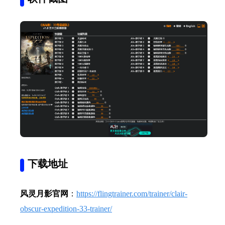
下载地址
风灵月影官网
：
https://flingtrainer.com/trainer/clair-
obscur-expedition-33-trainer/