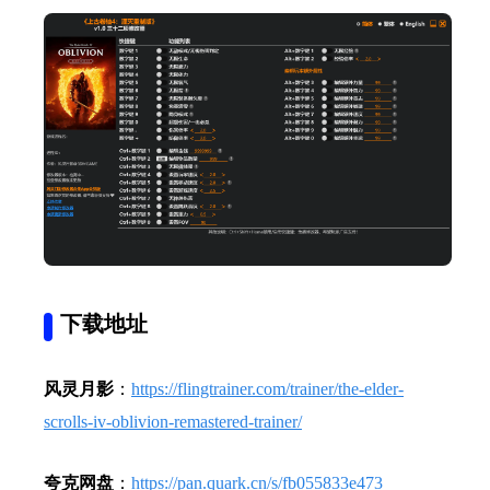
下载地址
风灵月影
：
https://flingtrainer.com/trainer/the-elder-
scrolls-iv-oblivion-remastered-trainer/
夸克网盘
：
https://pan.quark.cn/s/fb055833e473