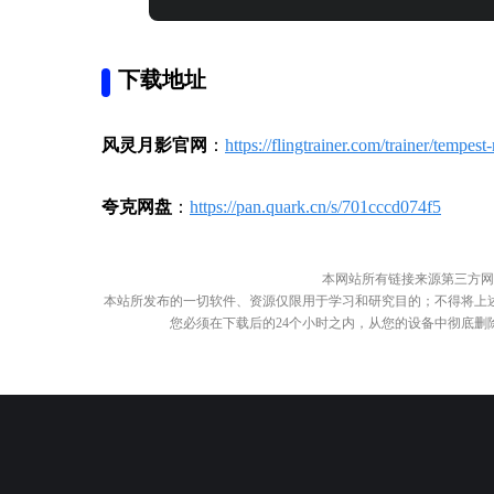
下载地址
风灵月影官网
：
https://flingtrainer.com/trainer/tempest-
夸克网盘
：
https://pan.quark.cn/s/701cccd074f5
本网站所有链接来源第三方网
本站所发布的一切软件、资源仅限用于学习和研究目的；不得将上
您必须在下载后的24个小时之内，从您的设备中彻底