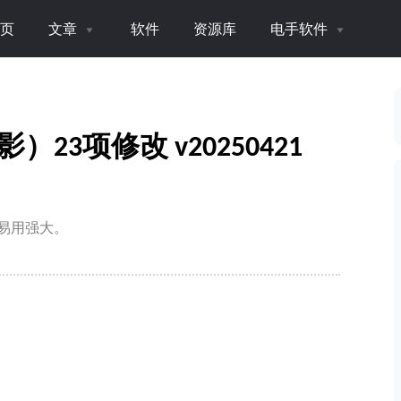
页
文章
软件
资源库
电手软件
3项修改 v20250421
易用强大。