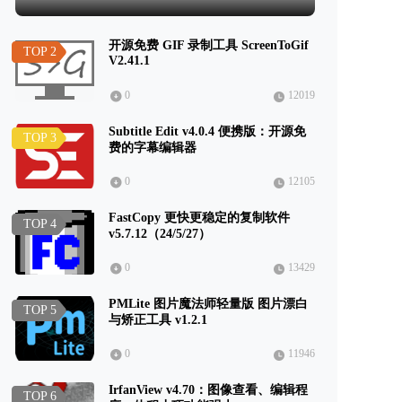
开源免费 GIF 录制工具 ScreenToGif
TOP 2
V2.41.1
0
12019
Subtitle Edit v4.0.4 便携版：开源免
TOP 3
费的字幕编辑器
0
12105
FastCopy 更快更稳定的复制软件
TOP 4
v5.7.12（24/5/27）
0
13429
PMLite 图片魔法师轻量版 图片漂白
TOP 5
与矫正工具 v1.2.1
0
11946
IrfanView v4.70：图像查看、编辑程
TOP 6