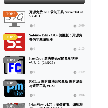
开源免费 GIF 录制工具 ScreenToGif
TOP 2
V2.41.1
0
12019
Subtitle Edit v4.0.4 便携版：开源免
TOP 3
费的字幕编辑器
0
12105
FastCopy 更快更稳定的复制软件
TOP 4
v5.7.12（24/5/27）
0
13429
PMLite 图片魔法师轻量版 图片漂白
TOP 5
与矫正工具 v1.2.1
0
11946
IrfanView v4.70：图像查看、编辑程
TOP 6