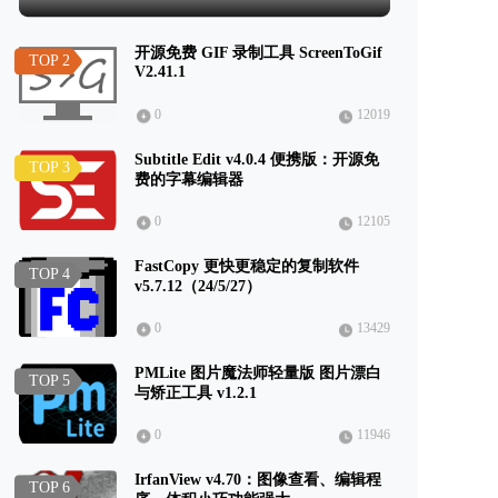
开源免费 GIF 录制工具 ScreenToGif
TOP 2
V2.41.1
0
12019
Subtitle Edit v4.0.4 便携版：开源免
TOP 3
费的字幕编辑器
0
12105
FastCopy 更快更稳定的复制软件
TOP 4
v5.7.12（24/5/27）
0
13429
PMLite 图片魔法师轻量版 图片漂白
TOP 5
与矫正工具 v1.2.1
0
11946
IrfanView v4.70：图像查看、编辑程
TOP 6