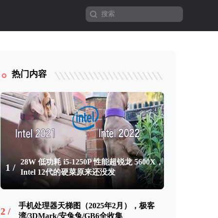
热门内容
28W 低功耗 i5-1250P 性能超锐龙 5600X，
1 /
Intel 12代的硬菜原来还没发
手机处理器天梯图（2025年2月），极客
2 /
湾/3DMark/安兔兔/GB6全收集