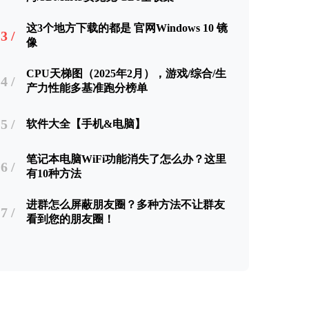
这3个地方下载的都是 官网Windows 10 镜
3 /
像
CPU天梯图（2025年2月），游戏/综合/生
4 /
产力性能多基准跑分榜单
5 /
软件大全【手机&电脑】
笔记本电脑WiFi功能消失了怎么办？这里
6 /
有10种方法
进群怎么屏蔽朋友圈？多种方法不让群友
7 /
看到您的朋友圈！