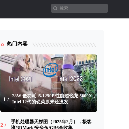
热门内容
28W 低功耗 i5-1250P 性能超锐龙 5600X，
1 /
Intel 12代的硬菜原来还没发
手机处理器天梯图（2025年2月），极客
2 /
湾/3DMark/安兔兔/GB6全收集