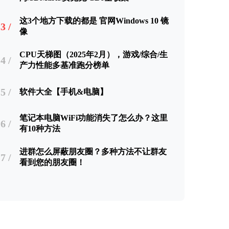
这3个地方下载的都是 官网Windows 10 镜
3 /
像
CPU天梯图（2025年2月），游戏/综合/生
4 /
产力性能多基准跑分榜单
5 /
软件大全【手机&电脑】
笔记本电脑WiFi功能消失了怎么办？这里
6 /
有10种方法
进群怎么屏蔽朋友圈？多种方法不让群友
7 /
看到您的朋友圈！