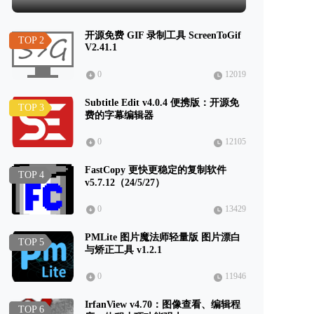
开源免费 GIF 录制工具 ScreenToGif
TOP 2
V2.41.1
0
12019
Subtitle Edit v4.0.4 便携版：开源免
TOP 3
费的字幕编辑器
0
12105
FastCopy 更快更稳定的复制软件
TOP 4
v5.7.12（24/5/27）
0
13429
PMLite 图片魔法师轻量版 图片漂白
TOP 5
与矫正工具 v1.2.1
0
11946
IrfanView v4.70：图像查看、编辑程
TOP 6