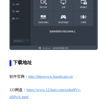
下载地址
软件官网：
http://httpswww.bandicam.cn/
123网盘：
https://www.123pan.com/s/pkg8Vv-
qBPoA.html