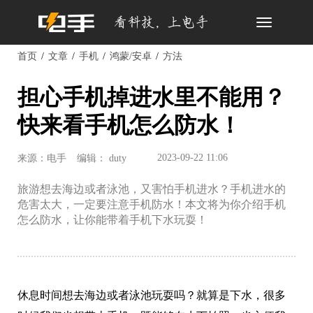
Toggle
navigation
首页
文章
手机
鸿蒙/安卓
方法
担心手机掉进水里不能用？
快来看手机怎么防水！
2023-09-22 11:06
来源：电手
编辑： duty
旅游想去海边或者泳池，又害怕手机进水？手机进水的
危害太大，一定要注意手机防水！本文将为你介绍手机
怎么防水，让你能带着手机下水玩耍！
休息时间想去海边或者泳池玩耍吗？就算是下水，很多