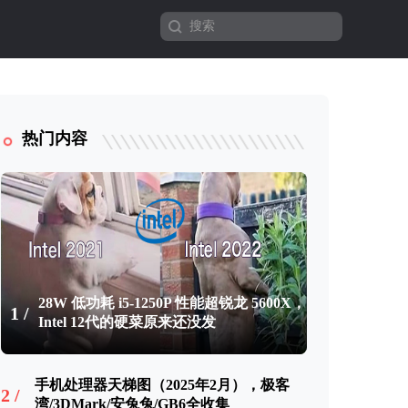
热门内容
28W 低功耗 i5-1250P 性能超锐龙 5600X，
1 /
Intel 12代的硬菜原来还没发
手机处理器天梯图（2025年2月），极客
2 /
湾/3DMark/安兔兔/GB6全收集