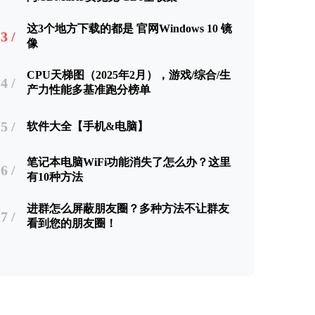
这3个地方下载的都是 官网Windows 10 镜
3 /
像
CPU天梯图（2025年2月），游戏/综合/生
4 /
产力性能多基准跑分榜单
5 /
软件大全【手机&电脑】
笔记本电脑WiFi功能消失了怎么办？这里
6 /
有10种方法
进群怎么屏蔽朋友圈？多种方法不让群友
7 /
看到您的朋友圈！