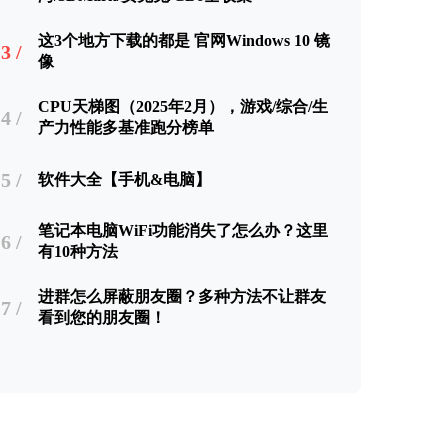
这3个地方下载的都是 官网Windows 10 镜
3 /
像
CPU天梯图（2025年2月），游戏/综合/生
4 /
产力性能多基准跑分榜单
5 /
软件大全【手机&电脑】
笔记本电脑WiFi功能消失了怎么办？这里
6 /
有10种方法
进群怎么屏蔽朋友圈？多种方法不让群友
7 /
看到您的朋友圈！