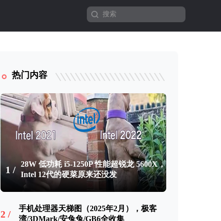
热门内容
28W 低功耗 i5-1250P 性能超锐龙 5600X，
1 /
Intel 12代的硬菜原来还没发
手机处理器天梯图（2025年2月），极客
2 /
湾/3DMark/安兔兔/GB6全收集