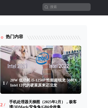
热门内容
28W 低功耗 i5-1250P 性能超锐龙 5600X，
1 /
Intel 12代的硬菜原来还没发
手机处理器天梯图（2025年2月），极客
2 /
湾/3DMark/安兔兔/GB6全收集