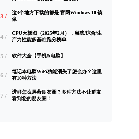
这3个地方下载的都是 官网Windows 10 镜
3 /
像
CPU天梯图（2025年2月），游戏/综合/生
4 /
产力性能多基准跑分榜单
5 /
软件大全【手机&电脑】
笔记本电脑WiFi功能消失了怎么办？这里
6 /
有10种方法
进群怎么屏蔽朋友圈？多种方法不让群友
7 /
看到您的朋友圈！