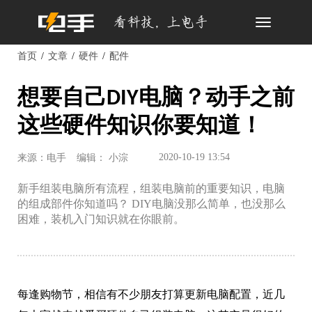
Toggle
navigation
首页
文章
硬件
配件
想要自己DIY电脑？动手之前
这些硬件知识你要知道！
2020-10-19 13:54
来源：电手
编辑： 小淙
新手组装电脑所有流程，组装电脑前的重要知识，电脑
的组成部件你知道吗？ DIY电脑没那么简单，也没那么
困难，装机入门知识就在你眼前。
每逢购物节，相信有不少朋友打算更新电脑配置，近几