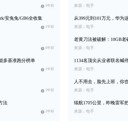
4年前
来源：电手
k/安兔兔/GB6全收集
从399元到101万元，华为
1年前
来源：电手
老黄刀法被破解：10GB老矿
6年前
来源：电手
力性能多基准跑分榜单
1134名顶尖从业者联名喊
1年前
来源：电手
人不用去，脸先上班，你
3年前
来源：电手
方法
续航1705公里，昨晚雷
2年前
来源：电手