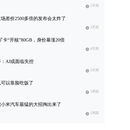
1天前
这场差价2500多倍的发布会太炸了
2天前
卡“开核”80GB，身价暴涨20倍
4天前
停：AI或面临失控
5天前
也可以靠脸吃饭了
1周前
军把小米汽车最猛的大招掏出来了
1周前