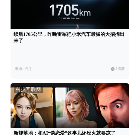
续航1705公里，昨晚雷军把小米汽车最猛的大招掏出
来了
来源:
电手
1周前
科技互联网
新规落地：和AI“谈恋爱”这事儿还没火就要凉了