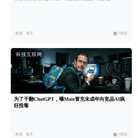
来源:
电手
3周前
科技互联网
为了干翻ChatGPT，曝Mate冒充未成年向竞品AI疯
狂投毒
来源:
电手
3周前