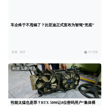
车企终于不甩锅了？比亚迪正式宣布为智驾“兜底”
来源:
电手
2个月前
科技互联网
性能太猛也是罪？RTX 5090让8位密码用户“集体裸