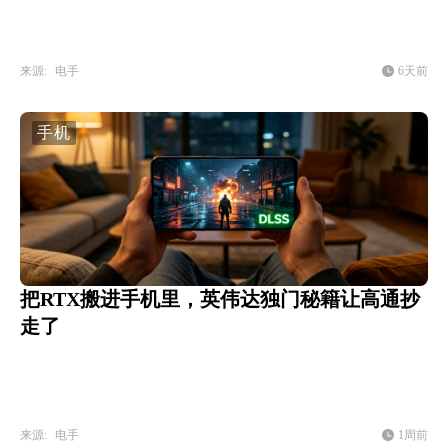
来源:
电手
6天前
手机
把RTX搬进手机里，英伟达独门秘籍让高通抄
走了
来源:
电手
1周前