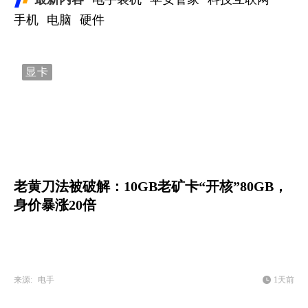
手机
电脑
硬件
显卡
老黄刀法被破解：10GB老矿卡“开核”80GB，
身价暴涨20倍
来源:
电手
1天前