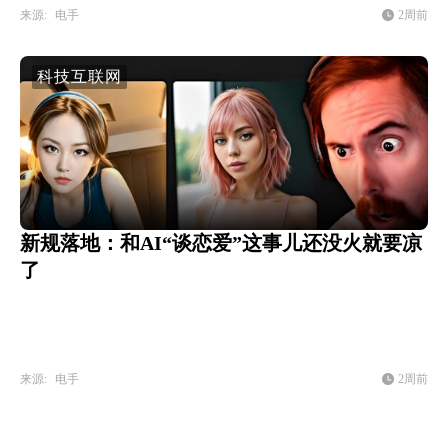
来源:
电手
2周前
科技互联网
新规落地：和AI“谈恋爱”这事儿还没火就要凉
了
来源:
电手
2周前