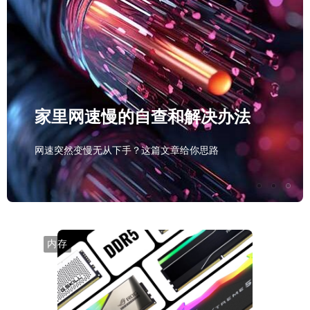
电脑城收998的，电脑开不了机自
家里网速慢的自查和解决办法
救指南
网速突然变慢无从下手？这篇文章给你思路
电脑开不了机，一篇文章解决所有问题
内存