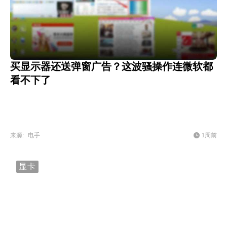
买显示器还送弹窗广告？这波骚操作连微软都
看不下了
来源:
电手
1周前
显卡