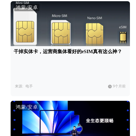
鸿蒙/安卓
干掉实体卡，运营商集体看好的eSIM真有这么神？
来源:
电手
9个月前
鸿蒙/安卓