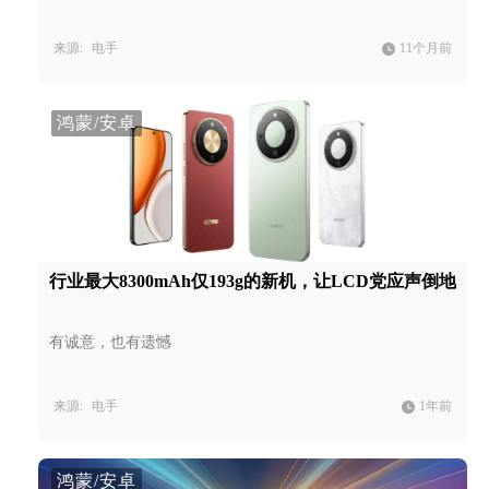
来源:
电手
11个月前
鸿蒙/安卓
行业最大8300mAh仅193g的新机，让LCD党应声倒地
有诚意，也有遗憾
来源:
电手
1年前
鸿蒙/安卓