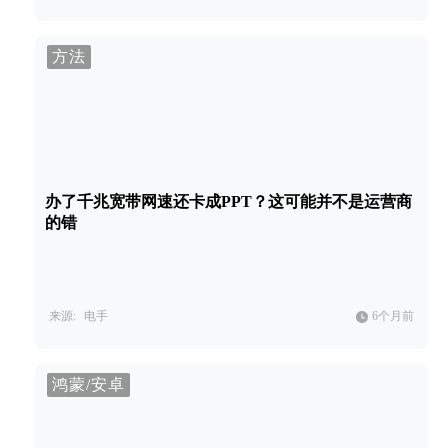
方法
办了千兆宽带网速还卡成PPT？这可能并不是运营商
的错
来源:
电手
6个月前
鸿蒙/安卓