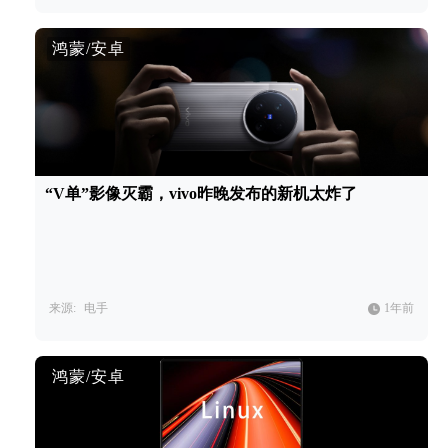
鸿蒙/安卓
“V单”影像灭霸，vivo昨晚发布的新机太炸了
来源:
电手
1年前
鸿蒙/安卓