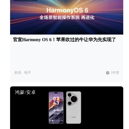
官宣Harmony OS 6！苹果吹过的牛让华为先实现了
来源:
电手
1年前
鸿蒙/安卓