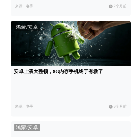
来源:
电手
2个月前
鸿蒙/安卓
安卓上演大整顿，8G内存手机终于有救了
来源:
电手
3个月前
鸿蒙/安卓