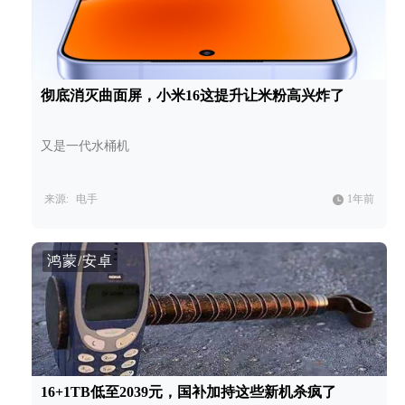
彻底消灭曲面屏，小米16这提升让米粉高兴炸了
又是一代水桶机
来源:
电手
1年前
鸿蒙/安卓
16+1TB低至2039元，国补加持这些新机杀疯了