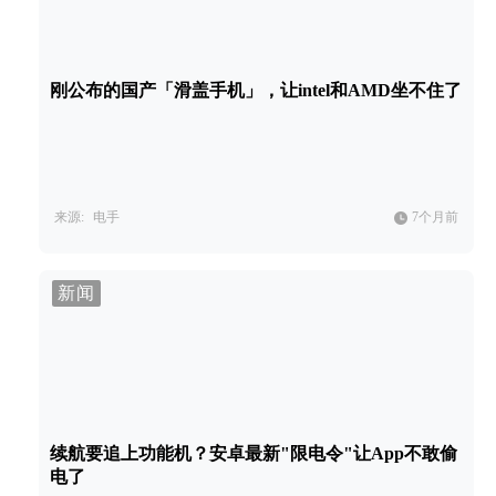
刚公布的国产「滑盖手机」，让intel和AMD坐不住了
来源:
电手
7个月前
新闻
续航要追上功能机？安卓最新"限电令"让App不敢偷
电了