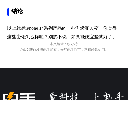
本文编辑：
@ 小淙
©本文著作权归电手所有，未经电手许可，不得转载使用。
关于电手
商务合作
加入我们
违规内容、网络侵权和其他不良信息举报电话：028-61533037
或添加微信
©2009-2026 版权所有.
蜀ICP备16032123号
本网站如有链接来源第
三方网站，如有侵权，请联系我们删除。软件资源仅供学习交流之
用，请于下载后24小时内删除。