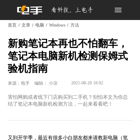
Toggle
navigation
首页
文章
电脑
Windows
方法
新购笔记本再也不怕翻车，
笔记本电脑新机检测保姆式
验机指南
2021-08-20 18:02
来源：电手
编辑： 小淙
害怕网购或者线下门店购买到二手机？别怕本文为你总
结了笔记本电脑新机检测方法，一起来看看吧！
又到开学季，最近有很多小白朋友都来请教新电脑（笔