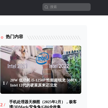
热门内容
28W 低功耗 i5-1250P 性能超锐龙 5600X，
1 /
Intel 12代的硬菜原来还没发
手机处理器天梯图（2025年2月），极客
2 /
湾/3DMark/安兔兔/GB6全收集