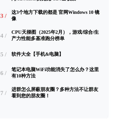
这3个地方下载的都是 官网Windows 10 镜
3 /
像
CPU天梯图（2025年2月），游戏/综合/生
4 /
产力性能多基准跑分榜单
5 /
软件大全【手机&电脑】
笔记本电脑WiFi功能消失了怎么办？这里
6 /
有10种方法
进群怎么屏蔽朋友圈？多种方法不让群友
7 /
看到您的朋友圈！