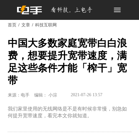
Toggle
navigation
首页
文章
科技互联网
中国大多数家庭宽带白白浪
费，想要提升宽带速度，满
足这些条件才能「榨干」宽
带
2021-07-26 13:57
来源：电手
编辑： 小淙
我们家里使用的无线网络是不是有时候非常慢，别急如
何提升宽带速度，看完本文你就知道。