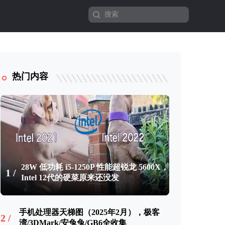
热门内容
28W 低功耗 i5-1250P 性能超锐龙 5600X，
1 /
Intel 12代的硬菜原来还没发
手机处理器天梯图（2025年2月），极客
2 /
湾/3DMark/安兔兔/GB6全收集