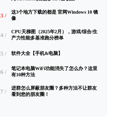
这3个地方下载的都是 官网Windows 10 镜
3 /
像
CPU天梯图（2025年2月），游戏/综合/生
4 /
产力性能多基准跑分榜单
5 /
软件大全【手机&电脑】
笔记本电脑WiFi功能消失了怎么办？这里
6 /
有10种方法
进群怎么屏蔽朋友圈？多种方法不让群友
7 /
看到您的朋友圈！