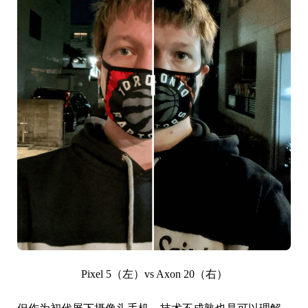
Pixel 5（左）vs Axon 20（右）