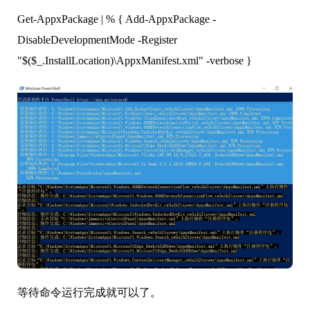
Get-AppxPackage | % { Add-AppxPackage -
DisableDevelopmentMode -Register
"$($_.InstallLocation)\AppxManifest.xml" -verbose }
等待命令运行完成就可以了。