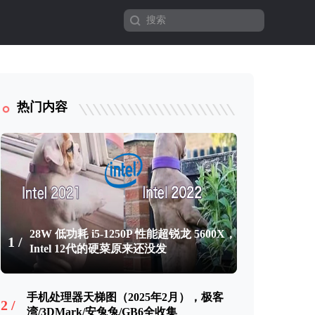
热门内容
28W 低功耗 i5-1250P 性能超锐龙 5600X，
1 /
Intel 12代的硬菜原来还没发
手机处理器天梯图（2025年2月），极客
2 /
湾/3DMark/安兔兔/GB6全收集