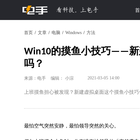
首
首页
文章
电脑
Windows
方法
Win10的摸鱼小技巧—
吗？
2021-03-05 14:00
来源：电手
编辑： 小淙
上班摸鱼担心被发现？新建虚拟桌面这个摸鱼小技巧
最怕空气突然安静，最怕领导突然的关心。