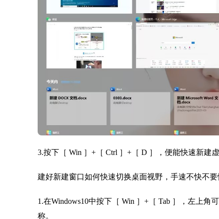
3.按下［ Win ］+［ Ctrl ］+［ D ］，便能快
建好新建窗口如何快速切换桌面视野，手速不快不要
1.在Windows10中按下［ Win ］+［ Tab 
称。