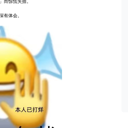
」而惊慌失措。
深有体会。