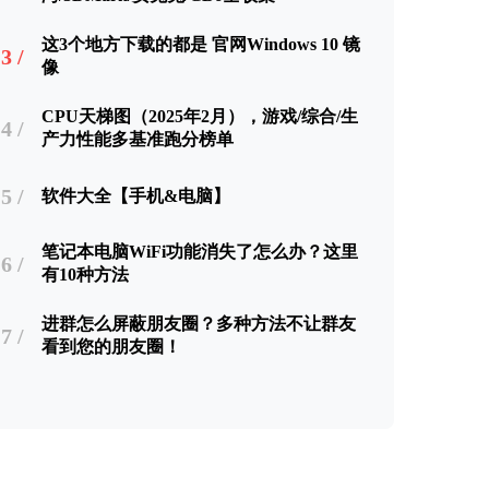
这3个地方下载的都是 官网Windows 10 镜
3 /
像
CPU天梯图（2025年2月），游戏/综合/生
4 /
产力性能多基准跑分榜单
5 /
软件大全【手机&电脑】
笔记本电脑WiFi功能消失了怎么办？这里
6 /
有10种方法
进群怎么屏蔽朋友圈？多种方法不让群友
7 /
看到您的朋友圈！