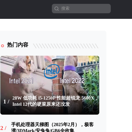
热门内容
28W 低功耗 i5-1250P 性能超锐龙 5600X，
1 /
Intel 12代的硬菜原来还没发
手机处理器天梯图（2025年2月），极客
2 /
湾/3DMark/安兔兔/GB6全收集