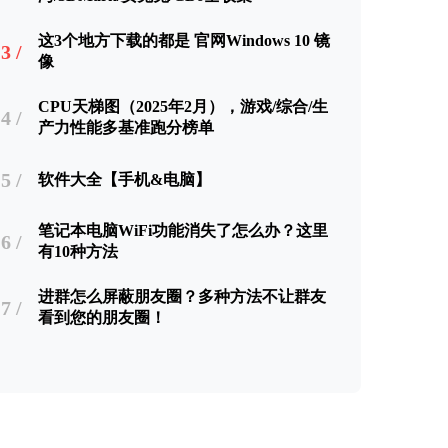
这3个地方下载的都是 官网Windows 10 镜
3 /
像
CPU天梯图（2025年2月），游戏/综合/生
4 /
产力性能多基准跑分榜单
5 /
软件大全【手机&电脑】
笔记本电脑WiFi功能消失了怎么办？这里
6 /
有10种方法
进群怎么屏蔽朋友圈？多种方法不让群友
7 /
看到您的朋友圈！