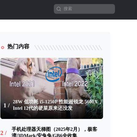
热门内容
28W 低功耗 i5-1250P 性能超锐龙 5600X，
1 /
Intel 12代的硬菜原来还没发
手机处理器天梯图（2025年2月），极客
2 /
湾/3DMark/安兔兔/GB6全收集