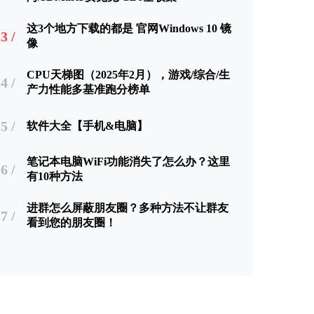
这3个地方下载的都是 官网Windows 10 镜
3 /
像
CPU天梯图（2025年2月），游戏/综合/生
4 /
产力性能多基准跑分榜单
5 /
软件大全【手机&电脑】
笔记本电脑WiFi功能消失了怎么办？这里
6 /
有10种方法
进群怎么屏蔽朋友圈？多种方法不让群友
7 /
看到您的朋友圈！