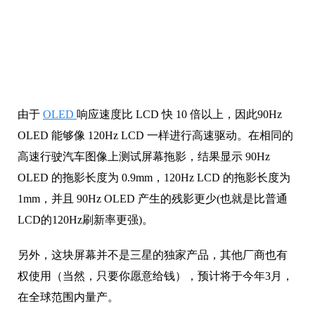
由于
OLED
响应速度比 LCD 快 10 倍以上，因此90Hz
OLED 能够像 120Hz LCD 一样进行高速驱动。在相同的
高速行驶汽车图像上测试屏幕拖影，结果显示 90Hz
OLED 的拖影长度为 0.9mm，120Hz LCD 的拖影长度为
1mm，并且 90Hz OLED 产生的残影更少(也就是比普通
LCD的120Hz刷新率更强)。
另外，这块屏幕并不是三星的独家产品，其他厂商也有
权使用（当然，只要你愿意给钱），预计将于今年3月，
在全球范围内量产。
但小编觉得，这种屏下摄像头笔记本对国内用户来说，
吸引力应该不算太大，毕竟屏下摄像头+极窄边框+90Hz
刷新率所需的成本，不是人人都能负担得起。