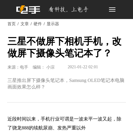
Toggle
navigation
首页
文章
硬件
显示器
三星不做屏下相机手机，改
做屏下摄像头笔记本了？
2021-01-22 02:01
来源：电手
编辑： 小淙
三星推出屏下摄像头笔记本，Samsung OLED笔记本电脑
画面效果怎么样？
近段时间以来，手机行业可谓是一波未平一波又起，除
了骁龙888的续航尿崩、发热严重以外