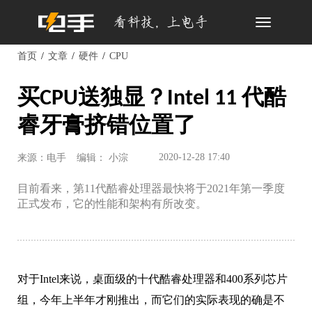
Toggle
navigation
首页
文章
硬件
CPU
买CPU送独显？Intel 11 代酷
睿牙膏挤错位置了
2020-12-28 17:40
来源：电手
编辑： 小淙
目前看来，第11代酷睿处理器最快将于2021年第一季度
正式发布，它的性能和架构有所改变。
对于Intel来说，桌面级的十代酷睿处理器和400系列芯片
组，今年上半年才刚推出，而它们的实际表现的确是不