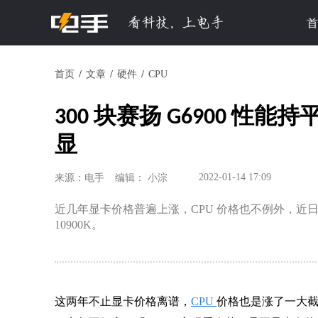
首
首页
文章
硬件
CPU
​300 块赛扬 G6900 性能持
显
2022-01-14 17:09
来源：电手
编辑： 小淙
近几年显卡价格普遍上涨，CPU 价格也不例外，近日有一款
10900K。
这两年不止显卡价格离谱，
CPU
价格也是涨了一大截