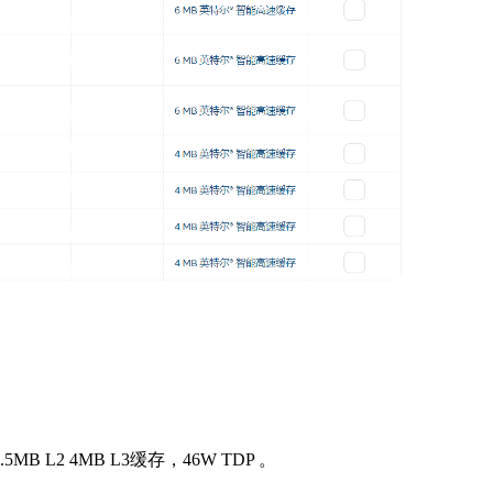
MB L2 4MB L3缓存，46W TDP 。