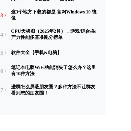
这3个地方下载的都是 官网Windows 10 镜
3 /
像
CPU天梯图（2025年2月），游戏/综合/生
4 /
产力性能多基准跑分榜单
5 /
软件大全【手机&电脑】
笔记本电脑WiFi功能消失了怎么办？这里
6 /
有10种方法
进群怎么屏蔽朋友圈？多种方法不让群友
7 /
看到您的朋友圈！