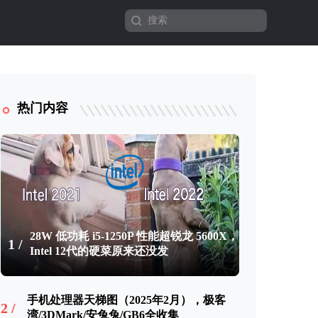
热门内容
28W 低功耗 i5-1250P 性能超锐龙 5600X，
1 /
Intel 12代的硬菜原来还没发
手机处理器天梯图（2025年2月），极客
2 /
湾/3DMark/安兔兔/GB6全收集