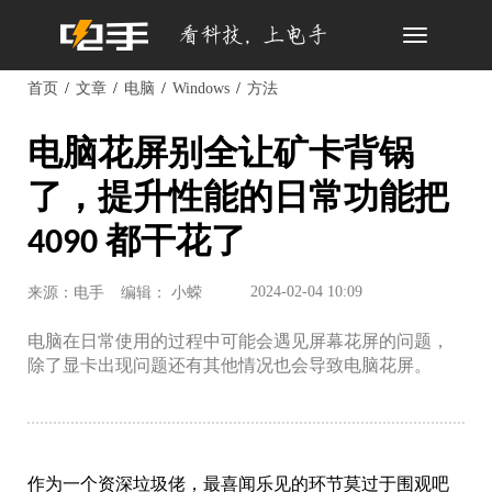
Toggle
navigation
首页
文章
电脑
Windows
方法
电脑花屏别全让矿卡背锅
了，提升性能的日常功能把
4090 都干花了
2024-02-04 10:09
来源：电手
编辑： 小蝾
电脑在日常使用的过程中可能会遇见屏幕花屏的问题，
除了显卡出现问题还有其他情况也会导致电脑花屏。
作为一个资深垃圾佬，最喜闻乐见的环节莫过于围观吧