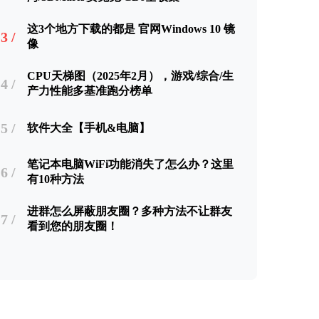
这3个地方下载的都是 官网Windows 10 镜
3 /
像
CPU天梯图（2025年2月），游戏/综合/生
4 /
产力性能多基准跑分榜单
5 /
软件大全【手机&电脑】
笔记本电脑WiFi功能消失了怎么办？这里
6 /
有10种方法
进群怎么屏蔽朋友圈？多种方法不让群友
7 /
看到您的朋友圈！