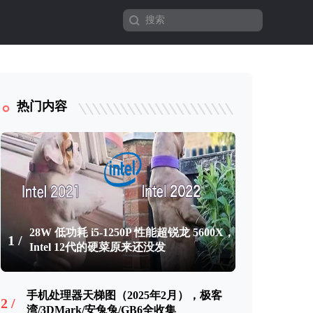
热门内容
28W 低功耗 i5-1250P 性能超锐龙 5600X，
1 /
Intel 12代的硬菜原来还没发
手机处理器天梯图（2025年2月），极客
2 /
湾/3DMark/安兔兔/GB6全收集