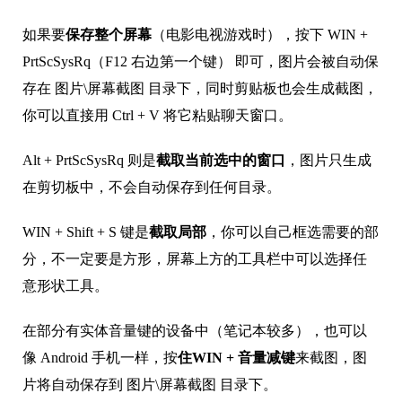
如果要
保存整个屏幕
（电影电视游戏时），按下 WIN +
PrtScSysRq（F12 右边第一个键） 即可，图片会被自动保
存在 图片\屏幕截图 目录下，同时剪贴板也会生成截图，
你可以直接用 Ctrl + V 将它粘贴聊天窗口。
Alt + PrtScSysRq 则是
截取当前选中的窗口
，图片只生成
在剪切板中，不会自动保存到任何目录。
WIN + Shift + S 键是
截取局部
，你可以自己框选需要的部
分，不一定要是方形，屏幕上方的工具栏中可以选择任
意形状工具。
在部分有实体音量键的设备中（笔记本较多），也可以
像 Android 手机一样，按
住WIN + 音量减键
来截图，图
片将自动保存到 图片\屏幕截图 目录下。