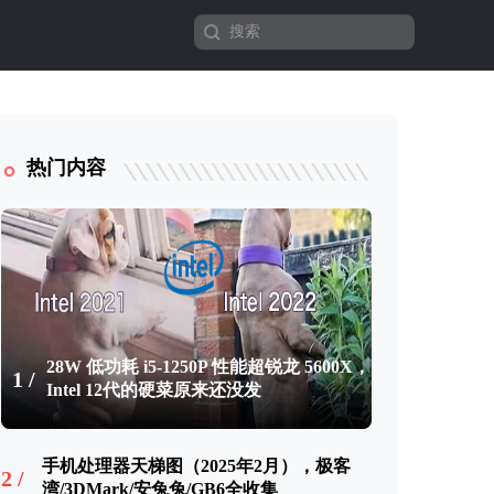
热门内容
28W 低功耗 i5-1250P 性能超锐龙 5600X，
1 /
Intel 12代的硬菜原来还没发
手机处理器天梯图（2025年2月），极客
2 /
湾/3DMark/安兔兔/GB6全收集