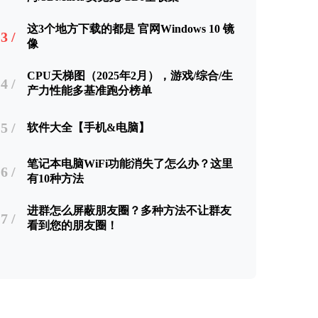
这3个地方下载的都是 官网Windows 10 镜
3 /
像
CPU天梯图（2025年2月），游戏/综合/生
4 /
产力性能多基准跑分榜单
5 /
软件大全【手机&电脑】
笔记本电脑WiFi功能消失了怎么办？这里
6 /
有10种方法
进群怎么屏蔽朋友圈？多种方法不让群友
7 /
看到您的朋友圈！