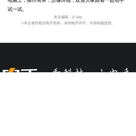
电脑上，操作简单，步骤详细，欢迎大家跟着一起动手
试一试。
本文编辑：
@ duty
©本文著作权归电手所有，未经电手许可，不得转载使用。
关于电手
商务合作
加入我们
违规内容、网络侵权和其他不良信息举报电话：028-61533037
或添加微信
©2009-2026 版权所有.
蜀ICP备16032123号
本网站如有链接来源第
三方网站，如有侵权，请联系我们删除。软件资源仅供学习交流之