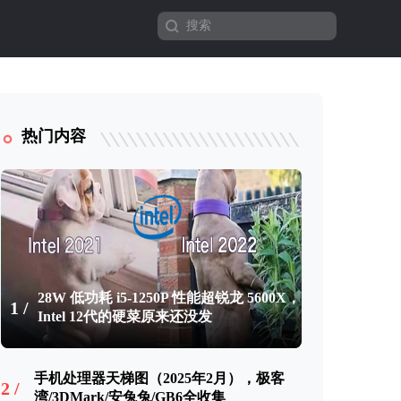
热门内容
28W 低功耗 i5-1250P 性能超锐龙 5600X，
1 /
Intel 12代的硬菜原来还没发
手机处理器天梯图（2025年2月），极客
2 /
湾/3DMark/安兔兔/GB6全收集