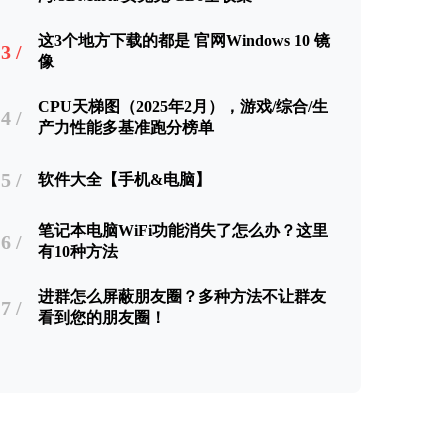
这3个地方下载的都是 官网Windows 10 镜
3 /
像
CPU天梯图（2025年2月），游戏/综合/生
4 /
产力性能多基准跑分榜单
5 /
软件大全【手机&电脑】
笔记本电脑WiFi功能消失了怎么办？这里
6 /
有10种方法
进群怎么屏蔽朋友圈？多种方法不让群友
7 /
看到您的朋友圈！